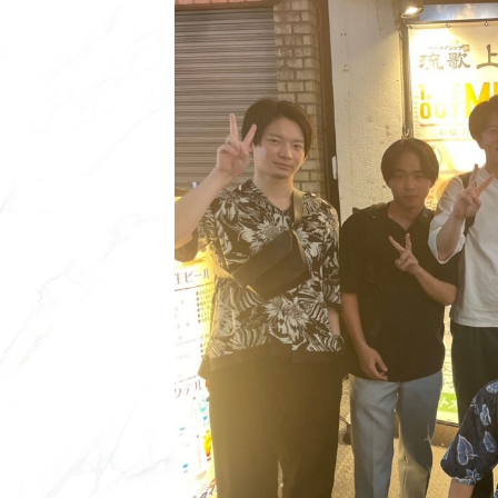
新
日
時
: