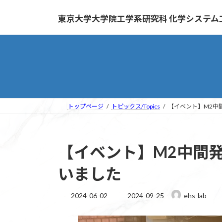
コ
ナ
ン
ビ
東京大学大学院工学系研究科 化学システム工学専攻
テ
ゲ
ン
ー
ツ
シ
へ
ョ
ス
ン
キ
に
ッ
移
トップページ
トピックス/Topics
【イベント】M2中
プ
動
【イベント】M2中間
いました
最
2024-06-02
2024-09-25
ehs-lab
終
更