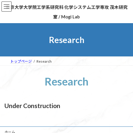
コ
ナ
東京大学大学院工学系研究科 化学システム工学専攻 茂木研究
ン
ビ
テ
ゲ
室 / Mogi Lab
ン
ー
ツ
シ
へ
ョ
Research
ス
ン
キ
に
ッ
移
プ
動
トップページ
Research
Research
Under Construction
ホーム